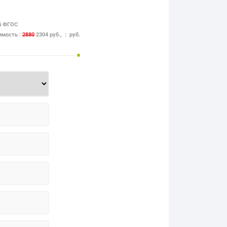
й ФГОС
имость :
2880
2304 руб., : руб.