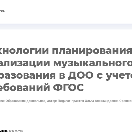
УРС
хнологии планирования
ализации музыкальног
разования в ДОО с уче
ебований ФГОС
ие: Образование дошкольное, автор: Педагог-практик Ольга Александровна Орешко
ние
курса