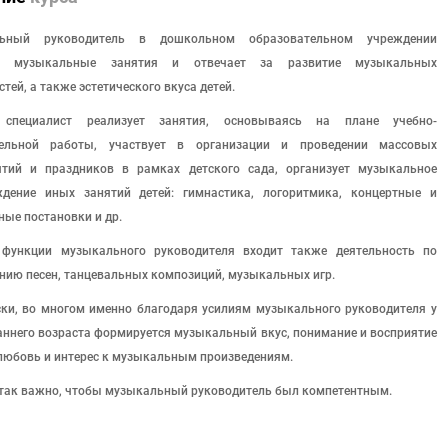
ьный руководитель в дошкольном образовательном учреждении
т музыкальные занятия и отвечает за развитие музыкальных
тей, а также эстетического вкуса детей.
специалист реализует занятия, основываясь на плане учебно-
тельной работы, участвует в организации и проведении массовых
ятий и праздников в рамках детского сада, организует музыкальное
ждение иных занятий детей: гимнастика, логоритмика, концертные и
ные постановки и др.
 функции музыкального руководителя входит также деятельность по
нию песен, танцевальных композиций, музыкальных игр.
ки, во многом именно благодаря усилиям музыкального руководителя у
раннего возраста формируется музыкальный вкус, понимание и восприятие
любовь и интерес к музыкальным произведениям.
так важно, чтобы музыкальный руководитель был компетентным.