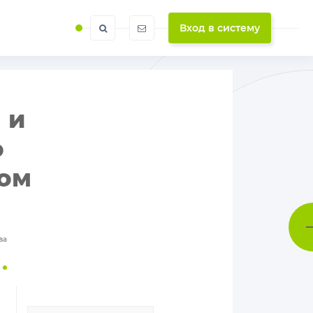
Вход в систему
 и
о
том
ва