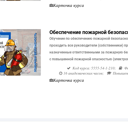
Карточка курса
Обеспечение пожарной безопас
Обучение по обеспечению пожарной безопасн
проходить все руководители (собственники) п
назначенные ответственными за пожарную бе
с повышенной пожарной опасностью (электрог
Код курса: 5555-54-1-210;
Фо
16 академических часов;
Повышени
Карточка курса