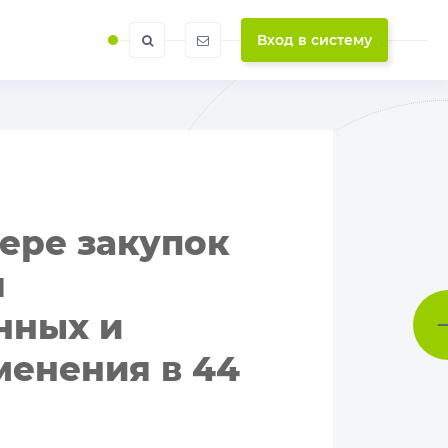
Вход в систему
ере закупок
я
нных и
енения в 44