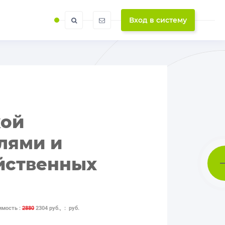
Вход в систему
кой
лями и
йственных
имость :
2880
2304 руб., : руб.